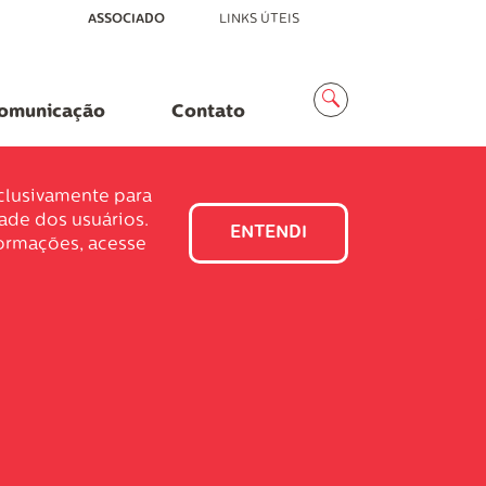
ASSOCIADO
LINKS ÚTEIS
Menu
Busca
omunicação
Contato
xclusivamente para
dade dos usuários.
ENTENDI
formações, acesse