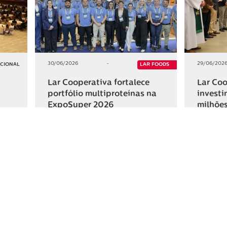
30/06/2026
-
29/06/202
UCIONAL
LAR FOODS
Lar Cooperativa fortalece
Lar Coo
portfólio multiproteínas na
investi
ExpoSuper 2026
milhões
Iguaçu
+2
+2
HAR
COMPARTILHAR
ativa
Links Úteis
Fale Conosc
Webmail
Contato