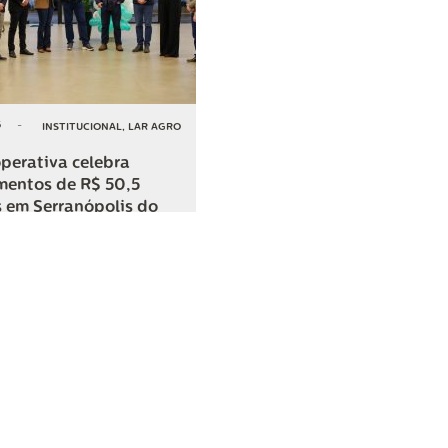
6
-
INSTITUCIONAL
,
LAR AGRO
perativa celebra
mentos de R$ 50,5
 em Serranópolis do
COMPARTILHAR
o
SAC
0800 045 8800