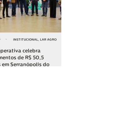
6
-
INSTITUCIONAL
,
LAR AGRO
perativa celebra
mentos de R$ 50,5
 em Serranópolis do
COMPARTILHAR
o
SAC
0800 045 8800