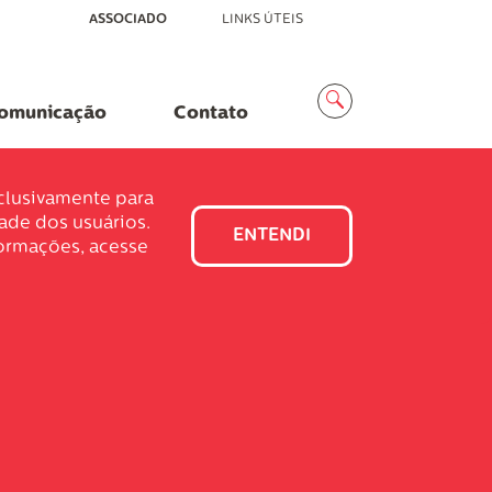
ASSOCIADO
LINKS ÚTEIS
Menu
Busca
omunicação
Contato
xclusivamente para
dade dos usuários.
ENTENDI
formações, acesse