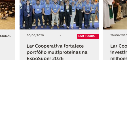
30/06/2026
-
29/06/202
UCIONAL
LAR FOODS
Lar Cooperativa fortalece
Lar Coo
portfólio multiproteínas na
investi
ExpoSuper 2026
milhões
Iguaçu
+2
+2
HAR
COMPARTILHAR
ativa
Links Úteis
Fale Conosc
Webmail
Contato