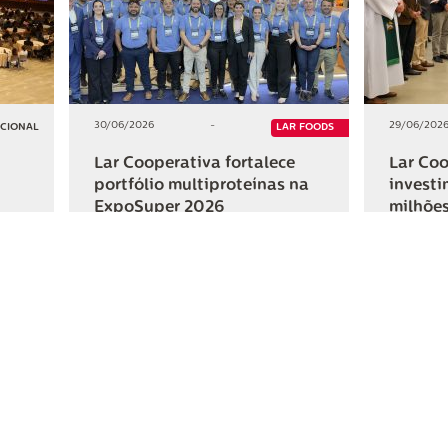
30/06/2026
-
29/06/202
UCIONAL
LAR FOODS
Lar Cooperativa fortalece
Lar Coo
portfólio multiproteínas na
investi
ExpoSuper 2026
milhões
Iguaçu
+2
+2
HAR
COMPARTILHAR
ativa
Links Úteis
Fale Conosc
Webmail
Contato