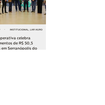
6
-
INSTITUCIONAL
,
LAR AGRO
perativa celebra
mentos de R$ 50,5
 em Serranópolis do
COMPARTILHAR
o
SAC
0800 045 8800