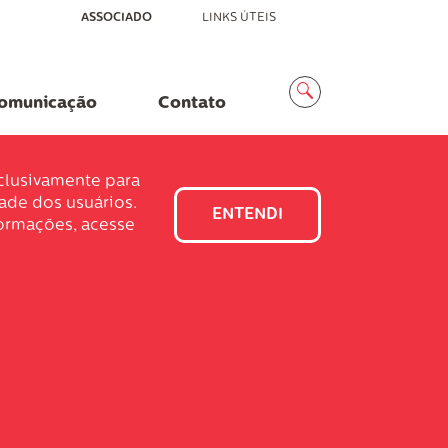
ASSOCIADO
LINKS ÚTEIS
Menu
Busca
omunicação
Contato
xclusivamente para
dade dos usuários.
ENTENDI
formações, acesse