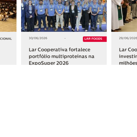
30/06/2026
-
29/06/202
UCIONAL
LAR FOODS
Lar Cooperativa fortalece
Lar Coo
portfólio multiproteínas na
investi
ExpoSuper 2026
milhões
Iguaçu
+2
+2
HAR
COMPARTILHAR
ativa
Links Úteis
Fale Conosc
Webmail
Contato