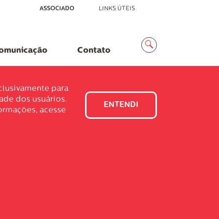
ASSOCIADO
LINKS ÚTEIS
Menu
Busca
omunicação
Contato
xclusivamente para
dade dos usuários.
ENTENDI
formações, acesse