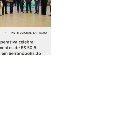
6
-
INSTITUCIONAL
,
LAR AGRO
perativa celebra
mentos de R$ 50,5
 em Serranópolis do
COMPARTILHAR
o
SAC
0800 045 8800