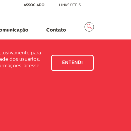
ASSOCIADO
LINKS ÚTEIS
Menu
Busca
omunicação
Contato
xclusivamente para
dade dos usuários.
ENTENDI
formações, acesse