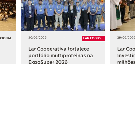
30/06/2026
-
29/06/202
UCIONAL
LAR FOODS
Lar Cooperativa fortalece
Lar Coo
portfólio multiproteínas na
investi
ExpoSuper 2026
milhões
Iguaçu
+2
+2
HAR
COMPARTILHAR
ativa
Links Úteis
Fale Conosc
Webmail
Contato