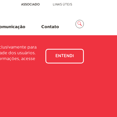
ASSOCIADO
LINKS ÚTEIS
Menu
Busca
omunicação
Contato
xclusivamente para
dade dos usuários.
ENTENDI
formações, acesse