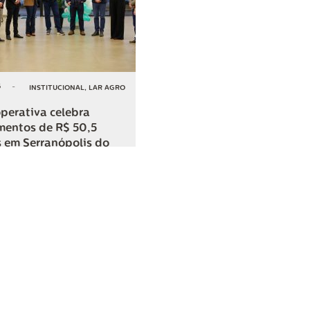
6
-
INSTITUCIONAL
,
LAR AGRO
perativa celebra
mentos de R$ 50,5
 em Serranópolis do
COMPARTILHAR
o
SAC
0800 045 8800