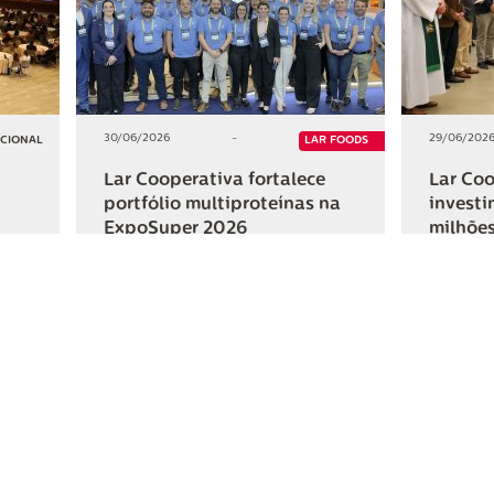
30/06/2026
-
29/06/202
UCIONAL
LAR FOODS
Lar Cooperativa fortalece
Lar Coo
portfólio multiproteínas na
investi
ExpoSuper 2026
milhões
Iguaçu
+2
+2
HAR
COMPARTILHAR
ativa
Links Úteis
Fale Conosc
Webmail
Contato