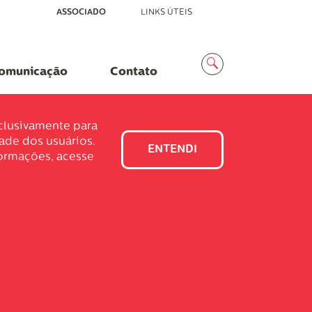
ASSOCIADO
LINKS ÚTEIS
Menu
Busca
omunicação
Contato
xclusivamente para
dade dos usuários.
ENTENDI
formações, acesse