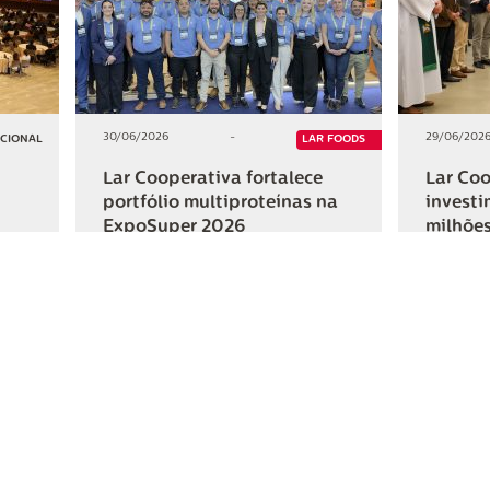
30/06/2026
-
29/06/202
UCIONAL
LAR FOODS
Lar Cooperativa fortalece
Lar Coo
portfólio multiproteínas na
investi
ExpoSuper 2026
milhões
Iguaçu
+2
+2
HAR
COMPARTILHAR
ativa
Links Úteis
Fale Conosc
Webmail
Contato