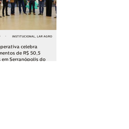
6
-
INSTITUCIONAL
,
LAR AGRO
perativa celebra
mentos de R$ 50,5
 em Serranópolis do
COMPARTILHAR
o
SAC
0800 045 8800