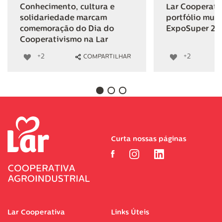
Conhecimento, cultura e
Lar Cooperativ
solidariedade marcam
portfólio mult
comemoração do Dia do
ExpoSuper 20
Cooperativismo na Lar
+2
+2
COMPARTILHAR
Curta nossas páginas
Lar Cooperativa
Links Úteis