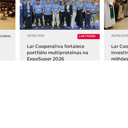
30/06/2026
-
29/06/202
UCIONAL
LAR FOODS
Lar Cooperativa fortalece
Lar Coo
portfólio multiproteínas na
investi
ExpoSuper 2026
milhões
Iguaçu
+2
+2
HAR
COMPARTILHAR
ativa
Links Úteis
Fale Conosc
Webmail
Contato