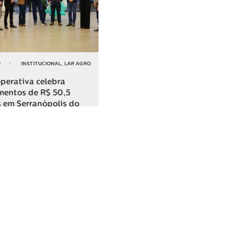
6
-
INSTITUCIONAL
,
LAR AGRO
perativa celebra
mentos de R$ 50,5
 em Serranópolis do
COMPARTILHAR
o
SAC
0800 045 8800