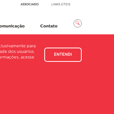
ASSOCIADO
LINKS ÚTEIS
Menu
Busca
omunicação
Contato
xclusivamente para
dade dos usuários.
ENTENDI
formações, acesse