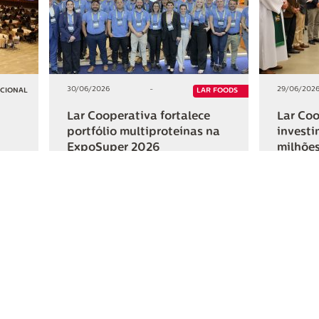
30/06/2026
-
29/06/202
UCIONAL
LAR FOODS
Lar Cooperativa fortalece
Lar Coo
portfólio multiproteínas na
investi
ExpoSuper 2026
milhões
Iguaçu
+2
+2
HAR
COMPARTILHAR
ativa
Links Úteis
Fale Conosc
Webmail
Contato