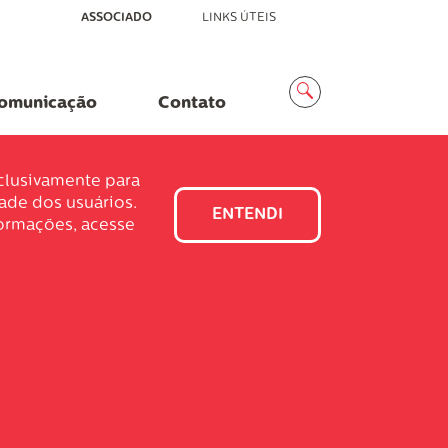
ASSOCIADO
LINKS ÚTEIS
Menu
Busca
omunicação
Contato
xclusivamente para
dade dos usuários.
ENTENDI
formações, acesse