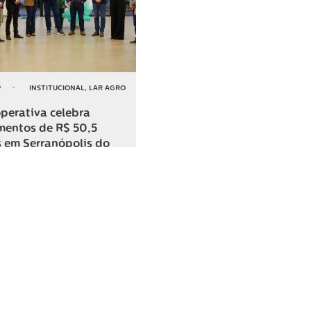
6
-
INSTITUCIONAL
,
LAR AGRO
perativa celebra
mentos de R$ 50,5
 em Serranópolis do
COMPARTILHAR
o
SAC
0800 045 8800