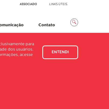
ASSOCIADO
LINKS ÚTEIS
Menu
Busca
omunicação
Contato
xclusivamente para
dade dos usuários.
ENTENDI
formações, acesse