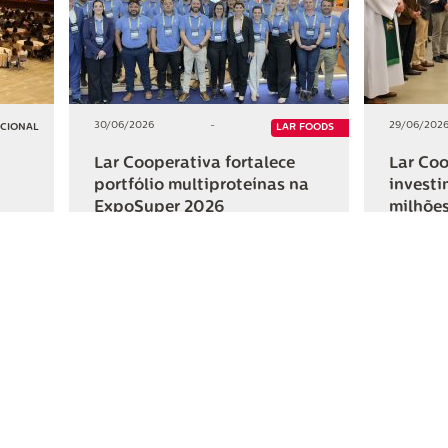
30/06/2026
-
29/06/202
UCIONAL
LAR FOODS
Lar Cooperativa fortalece
Lar Coo
portfólio multiproteínas na
investi
ExpoSuper 2026
milhões
Iguaçu
+2
+2
HAR
COMPARTILHAR
ativa
Links Úteis
Fale Conosc
Webmail
Contato