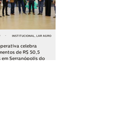
6
-
INSTITUCIONAL
,
LAR AGRO
perativa celebra
mentos de R$ 50,5
 em Serranópolis do
COMPARTILHAR
o
SAC
0800 045 8800