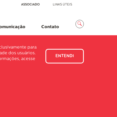
ASSOCIADO
LINKS ÚTEIS
Menu
Busca
omunicação
Contato
xclusivamente para
dade dos usuários.
ENTENDI
formações, acesse