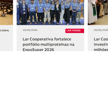
30/06/2026
-
29/06/202
UCIONAL
LAR FOODS
Lar Cooperativa fortalece
Lar Coo
portfólio multiproteínas na
investi
ExpoSuper 2026
milhões
Iguaçu
+2
+2
HAR
COMPARTILHAR
ativa
Links Úteis
Fale Conosc
Webmail
Contato