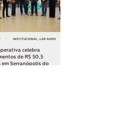
6
-
INSTITUCIONAL
,
LAR AGRO
perativa celebra
mentos de R$ 50,5
 em Serranópolis do
COMPARTILHAR
o
SAC
0800 045 8800