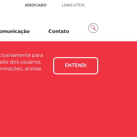
ASSOCIADO
LINKS ÚTEIS
Menu
Busca
omunicação
Contato
xclusivamente para
dade dos usuários.
ENTENDI
formações, acesse