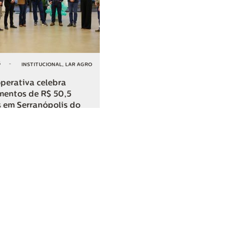
6
-
INSTITUCIONAL
,
LAR AGRO
perativa celebra
mentos de R$ 50,5
 em Serranópolis do
COMPARTILHAR
o
SAC
0800 045 8800