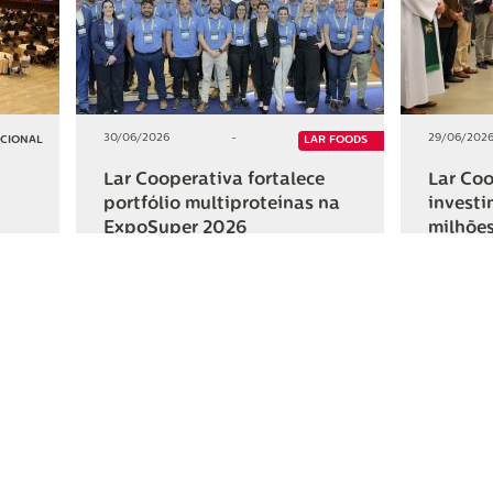
30/06/2026
-
29/06/202
UCIONAL
LAR FOODS
Lar Cooperativa fortalece
Lar Coo
portfólio multiproteínas na
investi
ExpoSuper 2026
milhões
Iguaçu
+2
+2
HAR
COMPARTILHAR
ativa
Links Úteis
Fale Conosc
Webmail
Contato