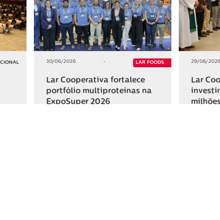
30/06/2026
-
29/06/202
UCIONAL
LAR FOODS
Lar Cooperativa fortalece
Lar Coo
portfólio multiproteínas na
investi
ExpoSuper 2026
milhões
Iguaçu
+2
+2
HAR
COMPARTILHAR
ativa
Links Úteis
Fale Conosc
Webmail
Contato