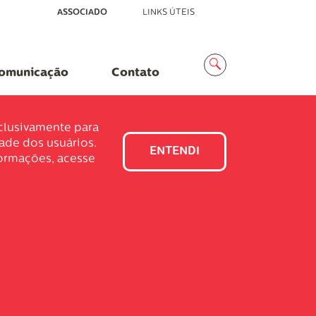
ASSOCIADO
LINKS ÚTEIS
Menu
Busca
omunicação
Contato
xclusivamente para
dade dos usuários.
ENTENDI
formações, acesse