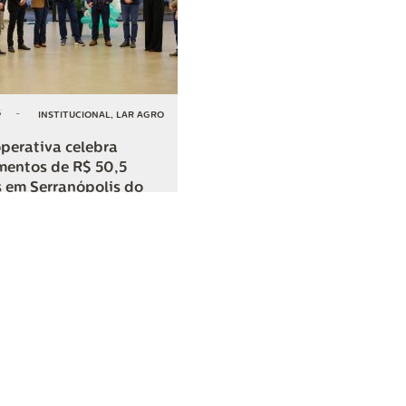
6
-
INSTITUCIONAL
,
LAR AGRO
perativa celebra
mentos de R$ 50,5
 em Serranópolis do
COMPARTILHAR
o
SAC
0800 045 8800