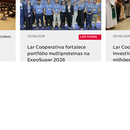
30/06/2026
-
29/06/202
UCIONAL
LAR FOODS
Lar Cooperativa fortalece
Lar Coo
portfólio multiproteínas na
investi
ExpoSuper 2026
milhões
Iguaçu
+2
+2
HAR
COMPARTILHAR
ativa
Links Úteis
Fale Conosc
Webmail
Contato