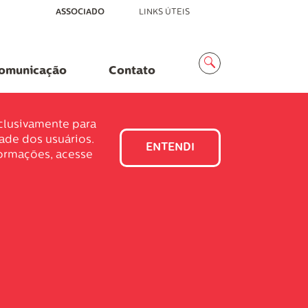
ASSOCIADO
LINKS ÚTEIS
Menu
Busca
omunicação
Contato
xclusivamente para
dade dos usuários.
ENTENDI
formações, acesse