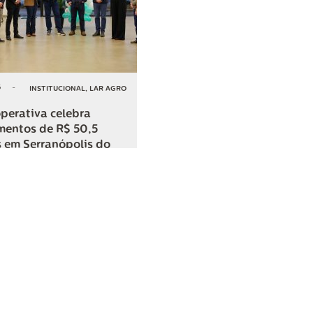
6
-
INSTITUCIONAL
,
LAR AGRO
perativa celebra
mentos de R$ 50,5
 em Serranópolis do
COMPARTILHAR
o
SAC
0800 045 8800