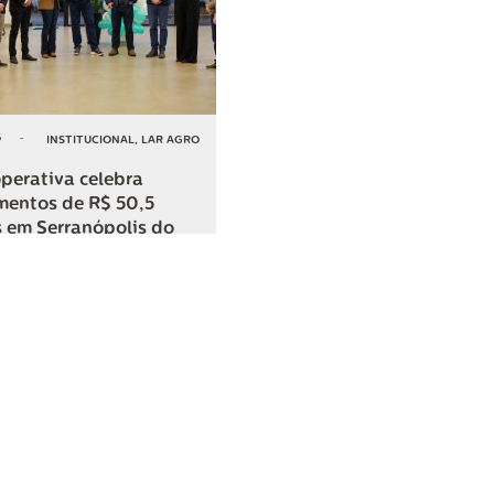
6
-
INSTITUCIONAL
,
LAR AGRO
perativa celebra
mentos de R$ 50,5
 em Serranópolis do
COMPARTILHAR
o
SAC
0800 045 8800