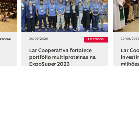
30/06/2026
-
29/06/202
UCIONAL
LAR FOODS
Lar Cooperativa fortalece
Lar Coo
portfólio multiproteínas na
investi
ExpoSuper 2026
milhões
Iguaçu
+2
+2
HAR
COMPARTILHAR
ativa
Links Úteis
Fale Conosc
Webmail
Contato