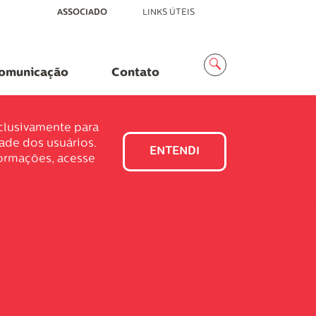
ASSOCIADO
LINKS ÚTEIS
Menu
Busca
omunicação
Contato
xclusivamente para
dade dos usuários.
ENTENDI
formações, acesse