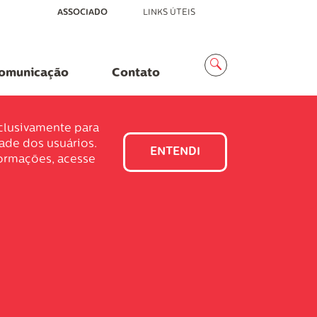
ASSOCIADO
LINKS ÚTEIS
Menu
Busca
omunicação
Contato
xclusivamente para
dade dos usuários.
ENTENDI
formações, acesse