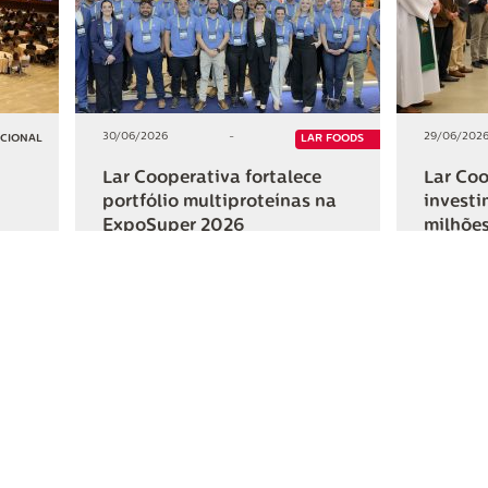
30/06/2026
-
29/06/202
UCIONAL
LAR FOODS
Lar Cooperativa fortalece
Lar Coo
portfólio multiproteínas na
investi
ExpoSuper 2026
milhões
Iguaçu
+2
+2
HAR
COMPARTILHAR
ativa
Links Úteis
Fale Conosc
Webmail
Contato