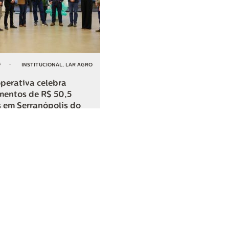
6
-
INSTITUCIONAL
,
LAR AGRO
perativa celebra
mentos de R$ 50,5
 em Serranópolis do
COMPARTILHAR
o
SAC
0800 045 8800