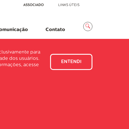
ASSOCIADO
LINKS ÚTEIS
Menu
Busca
omunicação
Contato
xclusivamente para
dade dos usuários.
ENTENDI
formações, acesse