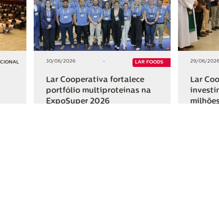
30/06/2026
-
29/06/202
UCIONAL
LAR FOODS
Lar Cooperativa fortalece
Lar Coo
portfólio multiproteínas na
investi
ExpoSuper 2026
milhões
Iguaçu
+2
+2
HAR
COMPARTILHAR
ativa
Links Úteis
Fale Conosc
Webmail
Contato