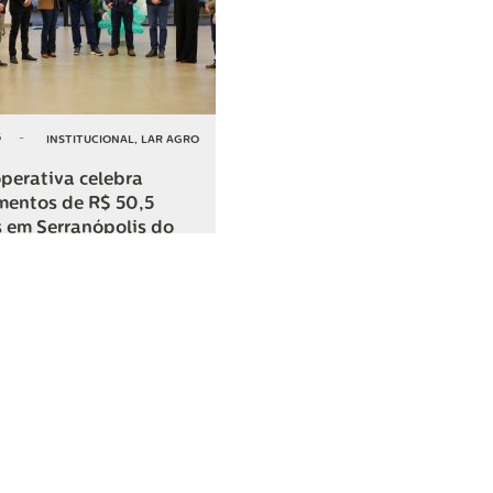
6
-
INSTITUCIONAL
,
LAR AGRO
perativa celebra
mentos de R$ 50,5
 em Serranópolis do
COMPARTILHAR
o
SAC
0800 045 8800