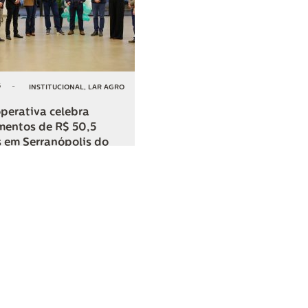
6
-
INSTITUCIONAL
,
LAR AGRO
perativa celebra
mentos de R$ 50,5
 em Serranópolis do
COMPARTILHAR
o
SAC
0800 045 8800