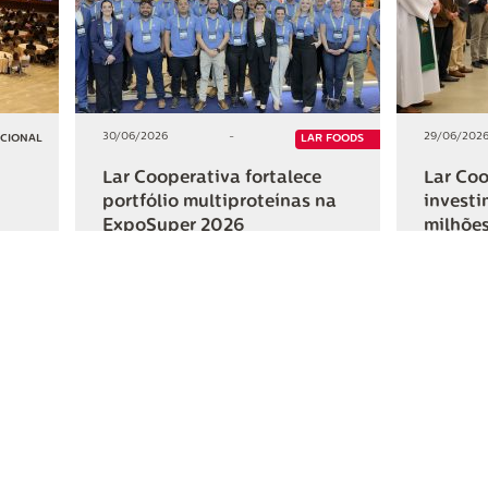
30/06/2026
-
29/06/202
UCIONAL
LAR FOODS
Lar Cooperativa fortalece
Lar Coo
portfólio multiproteínas na
investi
ExpoSuper 2026
milhões
Iguaçu
+2
+2
HAR
COMPARTILHAR
ativa
Links Úteis
Fale Conosc
Webmail
Contato