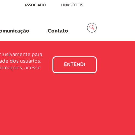
ASSOCIADO
LINKS ÚTEIS
Menu
Busca
omunicação
Contato
xclusivamente para
dade dos usuários.
ENTENDI
formações, acesse