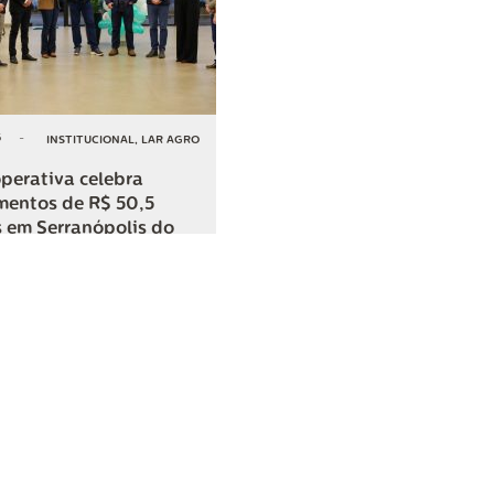
6
-
INSTITUCIONAL
,
LAR AGRO
perativa celebra
mentos de R$ 50,5
 em Serranópolis do
COMPARTILHAR
o
SAC
0800 045 8800