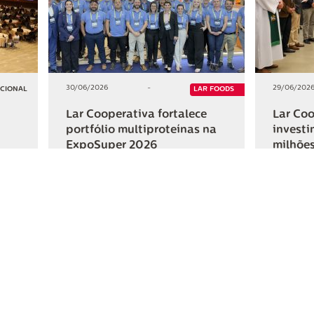
30/06/2026
-
29/06/202
UCIONAL
LAR FOODS
Lar Cooperativa fortalece
Lar Coo
portfólio multiproteínas na
investi
ExpoSuper 2026
milhões
Iguaçu
+2
+2
HAR
COMPARTILHAR
ativa
Links Úteis
Fale Conosc
Webmail
Contato