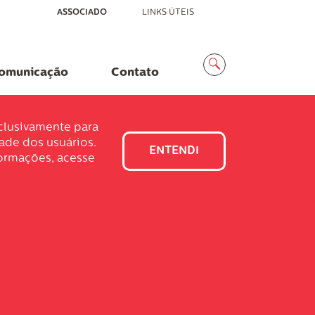
ASSOCIADO
LINKS ÚTEIS
Menu
Busca
omunicação
Contato
xclusivamente para
dade dos usuários.
ENTENDI
formações, acesse