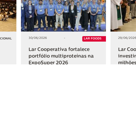
30/06/2026
-
29/06/202
UCIONAL
LAR FOODS
Lar Cooperativa fortalece
Lar Coo
portfólio multiproteínas na
investi
ExpoSuper 2026
milhões
Iguaçu
+2
+2
HAR
COMPARTILHAR
ativa
Links Úteis
Fale Conosc
Webmail
Contato