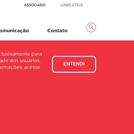
ASSOCIADO
LINKS ÚTEIS
Menu
Busca
omunicação
Contato
xclusivamente para
dade dos usuários.
ENTENDI
formações, acesse