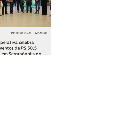
6
-
INSTITUCIONAL
,
LAR AGRO
perativa celebra
mentos de R$ 50,5
 em Serranópolis do
COMPARTILHAR
o
SAC
0800 045 8800