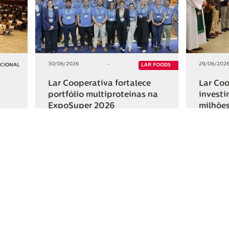
30/06/2026
-
29/06/202
UCIONAL
LAR FOODS
Lar Cooperativa fortalece
Lar Coo
portfólio multiproteínas na
investi
ExpoSuper 2026
milhões
Iguaçu
+2
+2
HAR
COMPARTILHAR
ativa
Links Úteis
Fale Conosc
Webmail
Contato