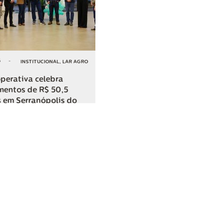
6
-
INSTITUCIONAL
,
LAR AGRO
perativa celebra
mentos de R$ 50,5
 em Serranópolis do
COMPARTILHAR
o
SAC
0800 045 8800