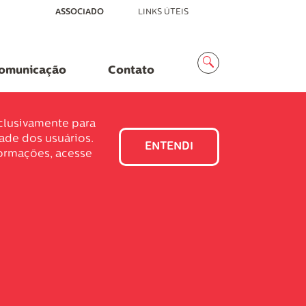
ASSOCIADO
LINKS ÚTEIS
Menu
Busca
omunicação
Contato
xclusivamente para
dade dos usuários.
ENTENDI
formações, acesse