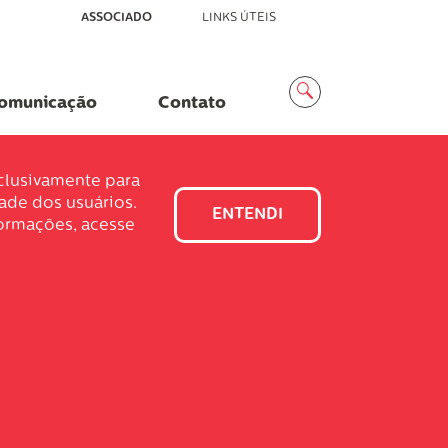
ASSOCIADO
LINKS ÚTEIS
Menu
Busca
omunicação
Contato
xclusivamente para
dade dos usuários.
ENTENDI
formações, acesse