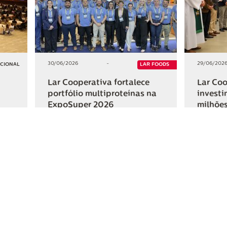
30/06/2026
-
29/06/202
UCIONAL
LAR FOODS
Lar Cooperativa fortalece
Lar Coo
portfólio multiproteínas na
investi
ExpoSuper 2026
milhões
Iguaçu
+2
+2
HAR
COMPARTILHAR
ativa
Links Úteis
Fale Conosc
Webmail
Contato