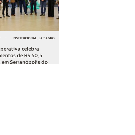
6
-
INSTITUCIONAL
,
LAR AGRO
perativa celebra
mentos de R$ 50,5
 em Serranópolis do
COMPARTILHAR
o
SAC
0800 045 8800