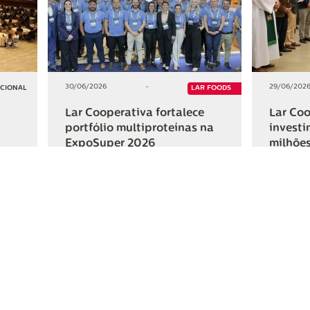
30/06/2026
-
29/06/202
UCIONAL
LAR FOODS
Lar Cooperativa fortalece
Lar Coo
portfólio multiproteínas na
investi
ExpoSuper 2026
milhões
Iguaçu
+2
+2
HAR
COMPARTILHAR
ativa
Links Úteis
Fale Conosc
Webmail
Contato