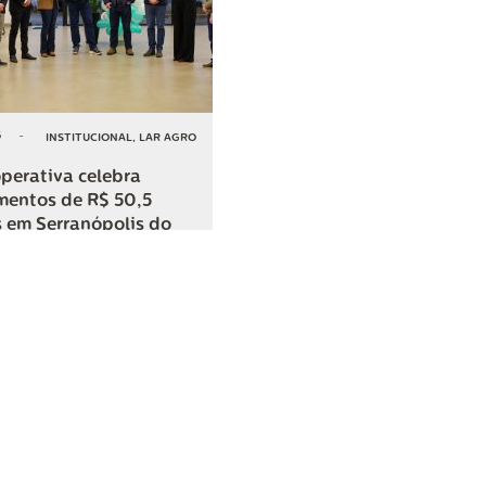
6
-
INSTITUCIONAL
,
LAR AGRO
perativa celebra
mentos de R$ 50,5
 em Serranópolis do
COMPARTILHAR
o
SAC
0800 045 8800