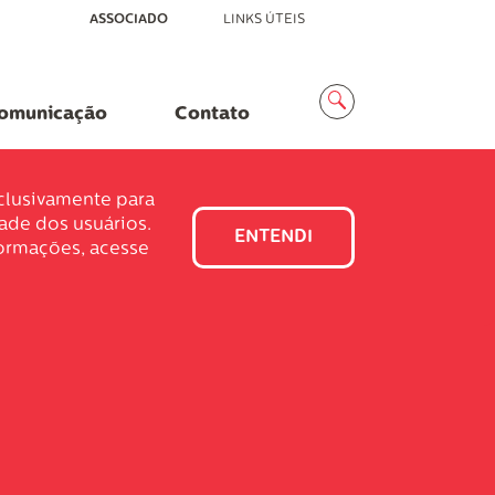
ASSOCIADO
LINKS ÚTEIS
Menu
Busca
omunicação
Contato
xclusivamente para
dade dos usuários.
ENTENDI
formações, acesse