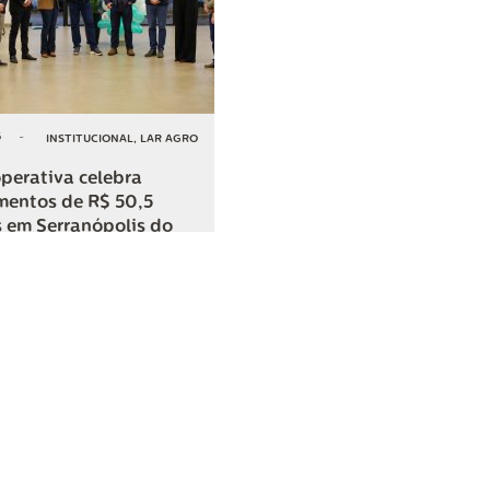
6
-
INSTITUCIONAL
,
LAR AGRO
perativa celebra
mentos de R$ 50,5
 em Serranópolis do
COMPARTILHAR
o
SAC
0800 045 8800