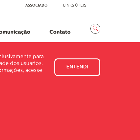
ASSOCIADO
LINKS ÚTEIS
Menu
Busca
omunicação
Contato
xclusivamente para
dade dos usuários.
ENTENDI
formações, acesse