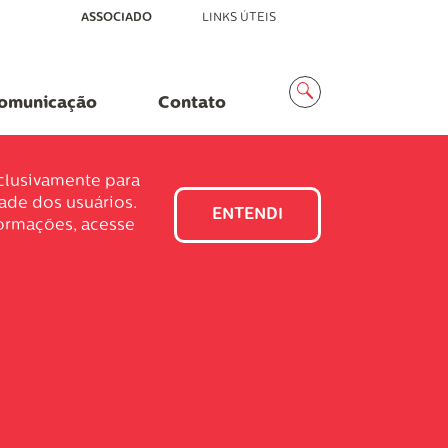
ASSOCIADO
LINKS ÚTEIS
Menu
Busca
omunicação
Contato
xclusivamente para
dade dos usuários.
ENTENDI
formações, acesse