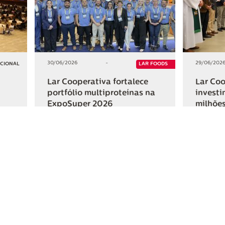
30/06/2026
-
29/06/202
UCIONAL
LAR FOODS
Lar Cooperativa fortalece
Lar Coo
portfólio multiproteínas na
investi
ExpoSuper 2026
milhões
Iguaçu
+2
+2
HAR
COMPARTILHAR
ativa
Links Úteis
Fale Conosc
Webmail
Contato