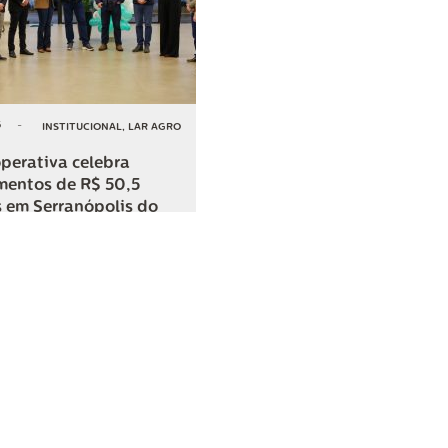
6
-
INSTITUCIONAL
,
LAR AGRO
perativa celebra
mentos de R$ 50,5
 em Serranópolis do
COMPARTILHAR
o
SAC
0800 045 8800