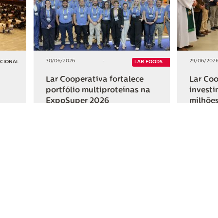
30/06/2026
-
29/06/202
UCIONAL
LAR FOODS
Lar Cooperativa fortalece
Lar Coo
portfólio multiproteínas na
investi
ExpoSuper 2026
milhões
Iguaçu
+2
+2
HAR
COMPARTILHAR
ativa
Links Úteis
Fale Conosc
Webmail
Contato