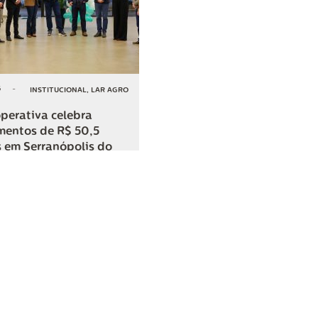
6
-
INSTITUCIONAL
,
LAR AGRO
perativa celebra
mentos de R$ 50,5
 em Serranópolis do
COMPARTILHAR
o
SAC
0800 045 8800