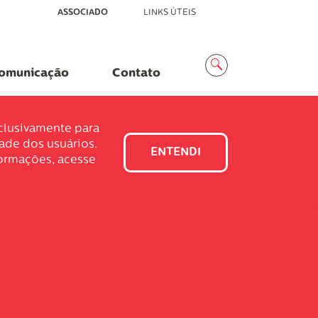
ASSOCIADO
LINKS ÚTEIS
Menu
Busca
omunicação
Contato
xclusivamente para
dade dos usuários.
ENTENDI
formações, acesse