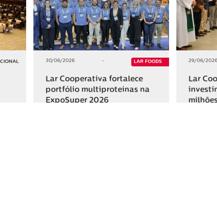
30/06/2026
-
29/06/202
UCIONAL
LAR FOODS
Lar Cooperativa fortalece
Lar Coo
portfólio multiproteínas na
investi
ExpoSuper 2026
milhões
Iguaçu
+2
+2
HAR
COMPARTILHAR
ativa
Links Úteis
Fale Conosc
Webmail
Contato