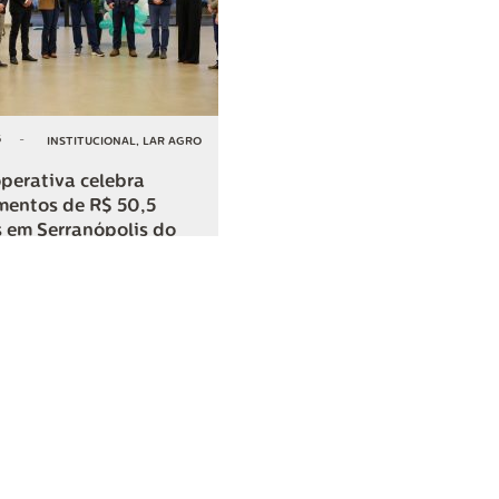
6
-
INSTITUCIONAL
,
LAR AGRO
perativa celebra
mentos de R$ 50,5
 em Serranópolis do
COMPARTILHAR
o
SAC
0800 045 8800