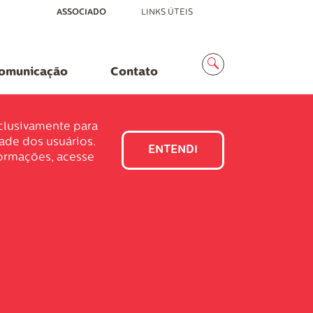
ASSOCIADO
LINKS ÚTEIS
Menu
Busca
omunicação
Contato
xclusivamente para
dade dos usuários.
ENTENDI
formações, acesse