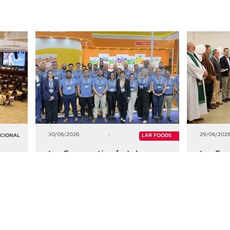
30/06/2026
-
29/06/202
UCIONAL
LAR FOODS
Lar Cooperativa fortalece
Lar Coo
portfólio multiproteínas na
investi
ExpoSuper 2026
milhões
Iguaçu
+2
+2
HAR
COMPARTILHAR