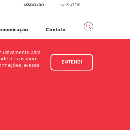
ASSOCIADO
LINKS ÚTEIS
Menu
Busca
omunicação
Contato
xclusivamente para
dade dos usuários.
ENTENDI
formações, acesse