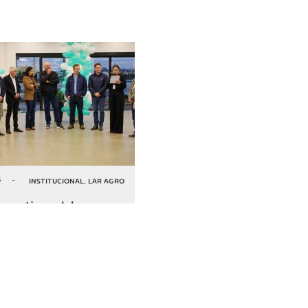
6
-
INSTITUCIONAL
,
LAR AGRO
perativa celebra
mentos de R$ 50,5
 em Serranópolis do
COMPARTILHAR