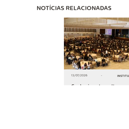
NOTÍCIAS RELACIONADAS
13/07/2026
-
INSTIT
Conhecimento, cultura e
solidariedade marcam
comemoração do Dia do
Cooperativismo na Lar
+2
COMPARTIL