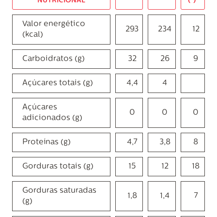
NUTRICIONAL
(*)
Valor energético
293
234
12
(kcal)
Carboidratos (g)
32
26
9
Açúcares totais (g)
4,4
4
Açúcares
0
0
0
adicionados (g)
Proteínas (g)
4,7
3,8
8
Gorduras totais (g)
15
12
18
Gorduras saturadas
1,8
1,4
7
(g)