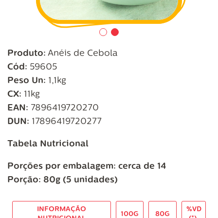
Produto:
Anéis de Cebola
Cód:
59605
Peso Un:
1,1kg
CX:
11kg
EAN:
7896419720270
DUN:
17896419720277
Tabela Nutricional
Porções por embalagem: cerca de 14
Porção: 80g (5 unidades)
INFORMAÇÃO
%VD
100G
80G