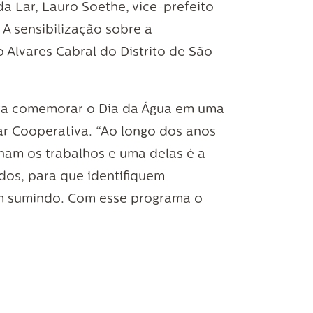
da Lar, Lauro Soethe, vice-prefeito
A sensibilização sobre a
 Alvares Cabral do Distrito de São
para comemorar o Dia da Água em uma
ar Cooperativa. “Ao longo dos anos
onam os trabalhos e uma delas é a
os, para que identifiquem
am sumindo. Com esse programa o
as suas atividades”, relatou Lauro
os, de 30 a 300% sua
nascentes revitalizadas.
, foram escolhidas as espécies que