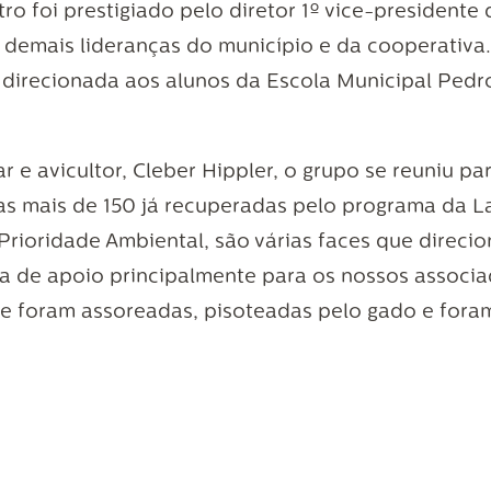
o foi prestigiado pelo diretor 1º vice-presidente 
demais lideranças do município e da cooperativa. 
 direcionada aos alunos da Escola Municipal Pedro
 e avicultor, Cleber Hippler, o grupo se reuniu 
as mais de 150 já recuperadas pelo programa da L
rioridade Ambiental, são várias faces que direci
 de apoio principalmente para os nossos associad
e foram assoreadas, pisoteadas pelo gado e for
e também reconhecendo a necessidade da água para 
talizada uma nascente pode melhorar, em dois an
a da Lar segue expandindo, em 2022 serão mais 55 
 mudas nativas no entorno da nascente recuperada