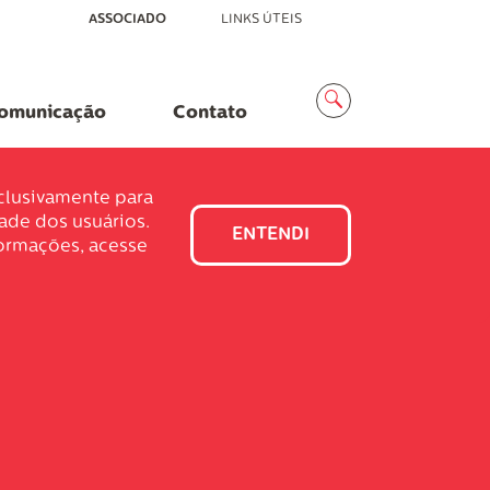
ASSOCIADO
LINKS ÚTEIS
Menu
Busca
omunicação
Contato
xclusivamente para
dade dos usuários.
ENTENDI
formações, acesse