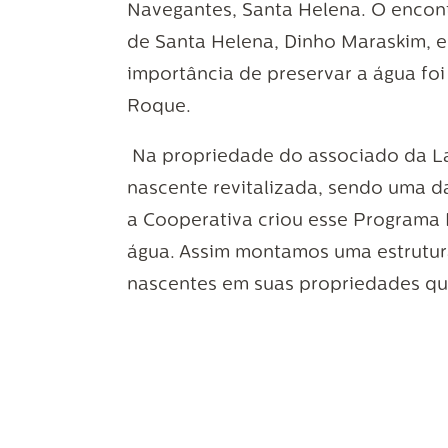
Navegantes, Santa Helena. O encontr
de Santa Helena, Dinho Maraskim, e 
importância de preservar a água foi
Roque.
Na propriedade do associado da Lar
nascente revitalizada, sendo uma d
a Cooperativa criou esse Programa P
gua. Assim montamos uma estrutura
nascentes em suas propriedades qu
agricultor vai se conscientizando 
Soethe ao mencionar que após revi
disponibilidade hídrica. O program
Os participantes também plantaram