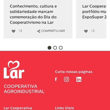
Conhecimento, cultura e
Lar Cooperativ
solidariedade marcam
portfólio mult
comemoração do Dia do
ExpoSuper 20
Cooperativismo na Lar
+2
+2
COMPARTILHAR
Curta nossas páginas
Lar Cooperativa
Links Úteis