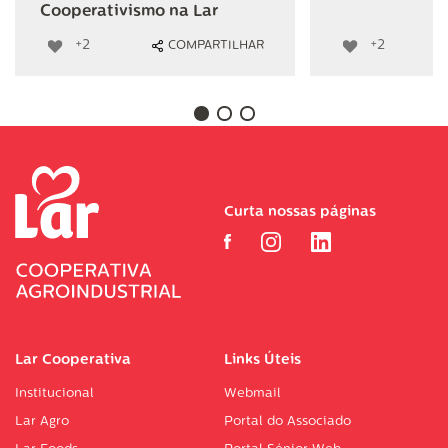
Cooperativismo na Lar
+2
+2
COMPARTILHAR
Curta nossas páginas
Lar Cooperativa
Links Úteis
Institucional
Webmail
Lar Agro
Portal do Associado