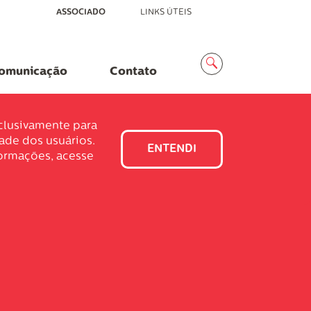
ASSOCIADO
LINKS ÚTEIS
Menu
Busca
omunicação
Contato
xclusivamente para
dade dos usuários.
ENTENDI
formações, acesse