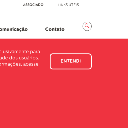
ASSOCIADO
LINKS ÚTEIS
Menu
Busca
omunicação
Contato
xclusivamente para
dade dos usuários.
ENTENDI
formações, acesse