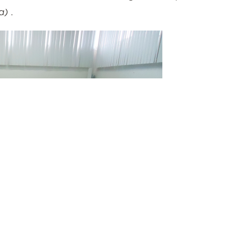
sa)
.