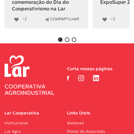
comemoração do Dia do
ExpoSuper 20
Cooperativismo na Lar
+2
+2
COMPARTILHAR
Curta nossas páginas
Lar Cooperativa
Links Úteis
Institucional
Webmail
Lar Agro
Portal do Associado