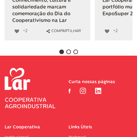
Conhecimento, cultura e
Lar Cooperativ
solidariedade marcam
portfólio mult
comemoração do Dia do
ExpoSuper 20
Cooperativismo na Lar
+2
+2
COMPARTILHAR
Curta nossas páginas
Lar Cooperativa
Links Úteis