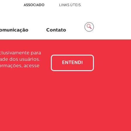
ASSOCIADO
LINKS ÚTEIS
Menu
Busca
omunicação
Contato
xclusivamente para
dade dos usuários.
ENTENDI
formações, acesse