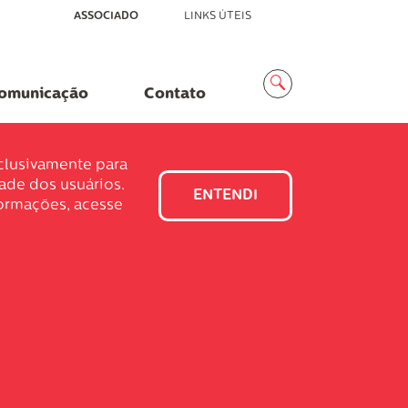
ASSOCIADO
LINKS ÚTEIS
Menu
Busca
omunicação
Contato
xclusivamente para
dade dos usuários.
ENTENDI
formações, acesse