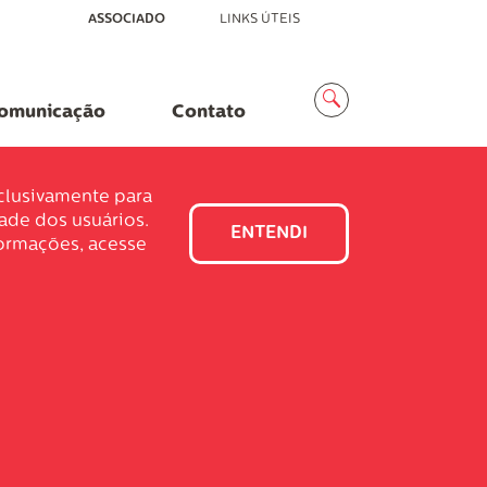
ASSOCIADO
LINKS ÚTEIS
Menu
Busca
omunicação
Contato
xclusivamente para
dade dos usuários.
ENTENDI
formações, acesse