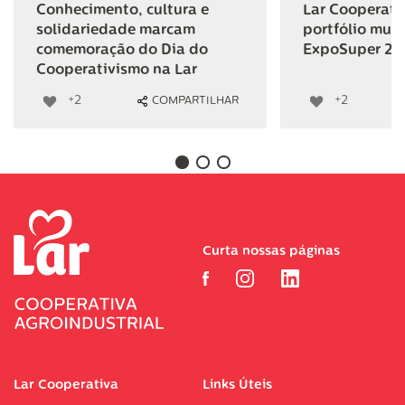
Conhecimento, cultura e
Lar Cooperativ
solidariedade marcam
portfólio mult
comemoração do Dia do
ExpoSuper 20
Cooperativismo na Lar
+2
+2
COMPARTILHAR
Curta nossas páginas
Lar Cooperativa
Links Úteis