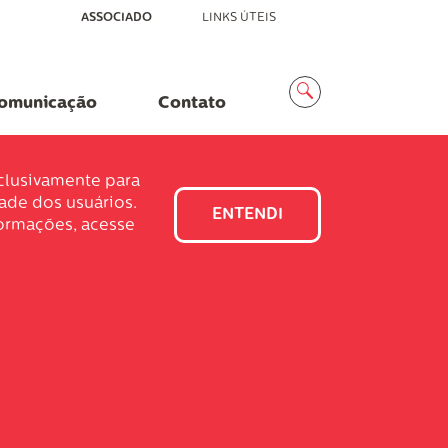
ASSOCIADO
LINKS ÚTEIS
Menu
Busca
omunicação
Contato
xclusivamente para
dade dos usuários.
ENTENDI
formações, acesse