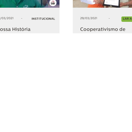
/03/2021
-
29/03/2021
-
INSTITUCIONAL
LAR 
ossa História
Cooperativismo de
Resultado!
+10
+5
COMPARTILHAR
COMPARTILHA