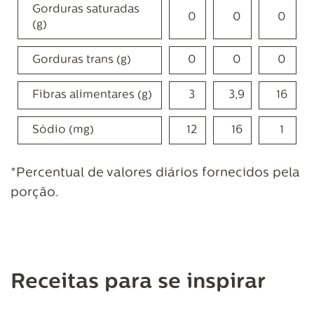
Gorduras saturadas
0
0
0
(g)
Gorduras trans (g)
0
0
0
Fibras alimentares (g)
3
3,9
16
Sódio (mg)
12
16
1
*Percentual de valores diários fornecidos pela
porção.
Receitas para se inspirar