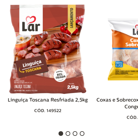
Linguiça Toscana Resfriada 2,5kg
Coxas e Sobreco
Cong
CÓD. 149522
CÓD.