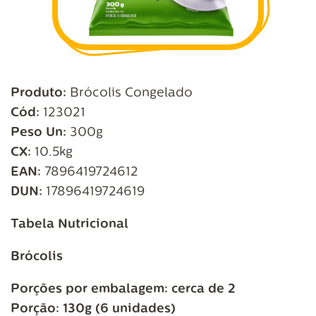
Produto:
Brócolis Congelado
Cód:
123021
Peso Un:
300g
CX:
10.5kg
EAN:
7896419724612
DUN:
17896419724619
Tabela Nutricional
Brócolis
Porções por embalagem: cerca de 2
Porção: 130g (6 unidades)