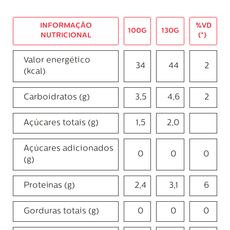
INFORMAÇÃO
%VD
100G
130G
NUTRICIONAL
(*)
Valor energético
34
44
2
(kcal)
Carboidratos (g)
3,5
4,6
2
Açúcares totais (g)
1,5
2,0
Açúcares adicionados
0
0
0
(g)
Proteínas (g)
2,4
3,1
6
Gorduras totais (g)
0
0
0